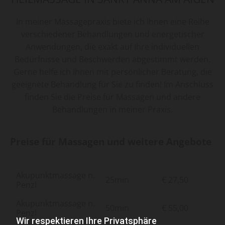
In meiner Massagepraxis biete ich Ihnen eine Reihe
verschiedener Behandlungen und energetischer
Anwendungen, die exakt auf Ihre individuellen
Bedürfnisse und Beschwerden abgestimmt werden.
Gerne helfe ich Ihnen mit persönlicher Beratung, die
geeignete Behandlung für Sie zu finden! Im Anschluss
finden Sie die Preise für Massagen und andere
Behandlungen in meiner Praxis.
Preise für Massagen und weitere Angebote
Akupunktmassage n.
25min
€ 27,50
Penzl
Akupunktmassage n.
50min
€ 55,00
Penzl
Wir respektieren Ihre Privatsphäre