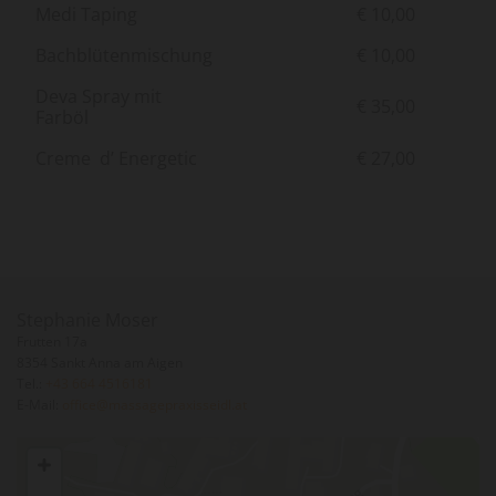
Medi Taping
€ 10,00
Bachblütenmischung
€ 10,00
Deva Spray mit
€ 35,00
Farböl
Creme d’ Energetic
€ 27,00
Stephanie Moser
Frutten 17a
8354 Sankt Anna am Aigen
Tel.:
+43 664 4516181
E-Mail:
office@massagepraxisseidl.at