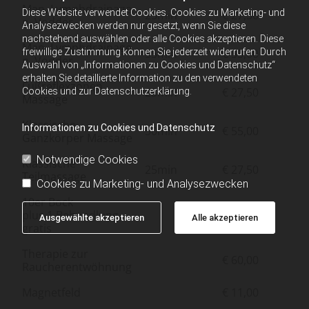
Man. Lymphdrainage
Diese Website verwendet Cookies. Cookies zu Marketing- und
25min
€ 27,50
n. Vodder
Analysezwecken werden nur gesetzt, wenn Sie diese
nachstehend auswählen oder alle Cookies akzeptieren. Diese
Man. Lymphdrainage
freiwillige Zustimmung können Sie jederzeit widerrufen. Durch
55min
€ 55,00
n. Vodder
Auswahl von „Informationen zu Cookies und Datenschutz“
erhalten Sie detaillierte Information zu den verwendeten
Fußreflexzonen
25min
€ 27,50
Cookies und zur Datenschutzerklärung.
Massage
Klassische
Informationen zu Cookies und Datenschutz
50min
€ 55,00
Ganzkörper Massage
Notwendige Cookies
Klassische
25min
€ 27,50
Teilmassage
Cookies zu Marketing- und Analysezwecken
10er Bock
plus 1 Behandlung
€ 275,00
Ausgewählte akzeptieren
Alle akzeptieren
gratis
Therapie zur
€ 60,00
Raucherentwöhnung
Magnetfeld
€ 11,00